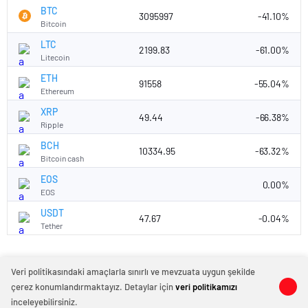
BTC
3095997
-41.10%
Bitcoin
LTC
2199.83
-61.00%
Litecoin
ETH
91558
-55.04%
Ethereum
XRP
49.44
-66.38%
Ripple
BCH
10334.95
-63.32%
Bitcoin cash
EOS
0.00%
EOS
USDT
47.67
-0.04%
Tether
Veri politikasındaki amaçlarla sınırlı ve mevzuata uygun şekilde
çerez konumlandırmaktayız. Detaylar için
veri politikamızı
inceleyebilirsiniz.