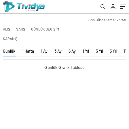
evden
eve
nakliyat
Son Güncelleme: 23:59
ALIŞ
SATIŞ
GÜNLÜK DEĞİŞİM
KAPANIŞ
Günlük
1 Hafta
1 Ay
3 Ay
6 Ay
1 Yıl
3 Yıl
5 Yıl
Tü
Günlük Grafik Tablosu