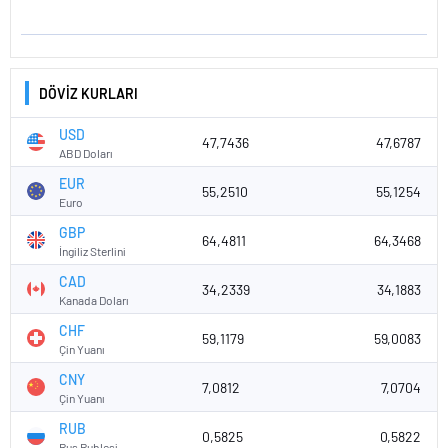
DÖVİZ KURLARI
USD
47,7436
47,6787
ABD Doları
EUR
55,2510
55,1254
Euro
GBP
64,4811
64,3468
İngiliz Sterlini
CAD
34,2339
34,1883
Kanada Doları
CHF
59,1179
59,0083
Çin Yuanı
CNY
7,0812
7,0704
Çin Yuanı
RUB
0,5825
0,5822
Rus Rublesi