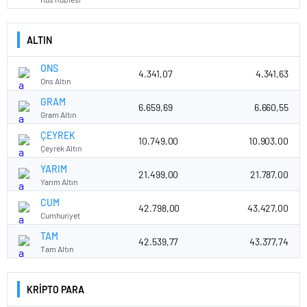
ALTIN
ONS
4.341,07
4.341,63
Ons Altın
GRAM
6.659,69
6.660,55
Gram Altın
ÇEYREK
10.749,00
10.903,00
Çeyrek Altın
YARIM
21.499,00
21.787,00
Yarım Altın
CUM
42.798,00
43.427,00
Cumhuriyet
TAM
42.539,77
43.377,74
Tam Altın
KRİPTO PARA